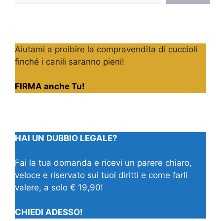
Aiutami a proibire la compravendita di cuccioli
finché i canili saranno pieni!
FIRMA anche Tu!
HAI UN DUBBIO LEGALE?
Fai la tua domanda e ricevi un parere chiaro,
veloce e riservato sui tuoi diritti e come farli
valere, a solo € 19,90!
CHIEDI ADESSO!