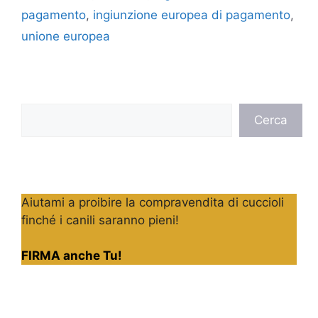
pagamento
,
ingiunzione europea di pagamento
,
unione europea
Cerca
Cerca
Aiutami a proibire la compravendita di cuccioli
finché i canili saranno pieni!
FIRMA anche Tu!