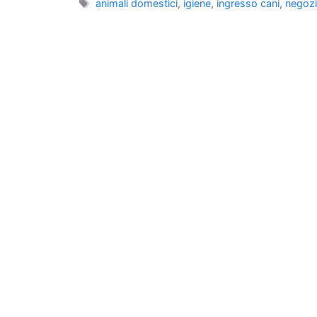
Tag
animali domestici
,
igiene
,
ingresso cani
,
negoz