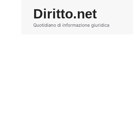
Vai
Diritto.net
al
contenuto
Quotidiano di informazione giuridica