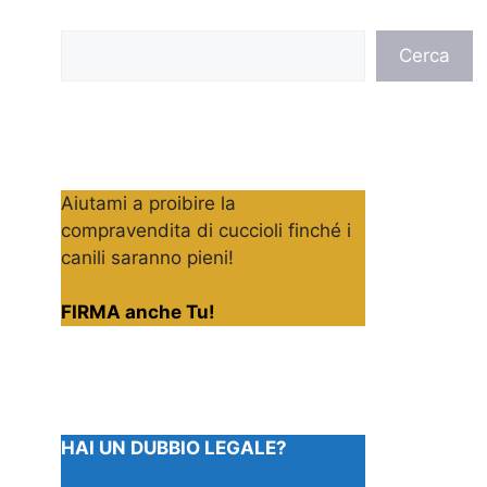
Cerca
Cerca
Aiutami a proibire la
compravendita di cuccioli finché i
canili saranno pieni!
FIRMA anche Tu!
HAI UN DUBBIO LEGALE?