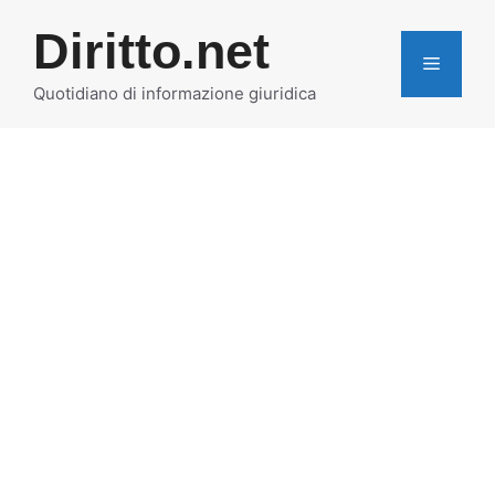
Vai
Diritto.net
al
MENU
contenuto
Quotidiano di informazione giuridica