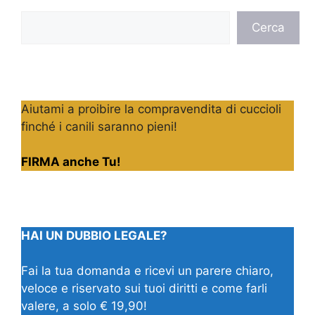
Cerca
Cerca
Aiutami a proibire la compravendita di cuccioli
finché i canili saranno pieni!
FIRMA anche Tu!
HAI UN DUBBIO LEGALE?
Fai la tua domanda e ricevi un parere chiaro,
veloce e riservato sui tuoi diritti e come farli
valere, a solo € 19,90!