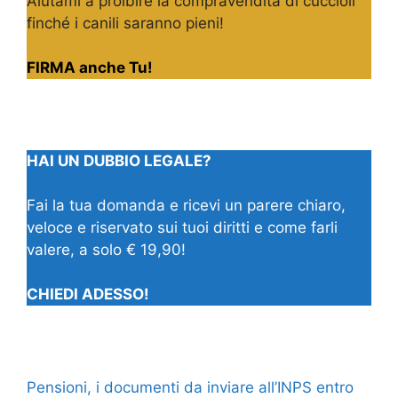
Aiutami a proibire la compravendita di cuccioli
finché i canili saranno pieni!
FIRMA anche Tu!
HAI UN DUBBIO LEGALE?
Fai la tua domanda e ricevi un parere chiaro,
veloce e riservato sui tuoi diritti e come farli
valere, a solo € 19,90!
CHIEDI ADESSO!
Pensioni, i documenti da inviare all’INPS entro