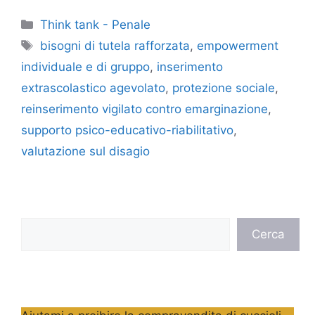
Categorie
Think tank - Penale
Tag
bisogni di tutela rafforzata
,
empowerment
individuale e di gruppo
,
inserimento
extrascolastico agevolato
,
protezione sociale
,
reinserimento vigilato contro emarginazione
,
supporto psico-educativo-riabilitativo
,
valutazione sul disagio
Cerca
Cerca