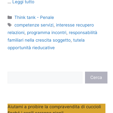
…
Leggi tutto
Categorie
Think tank - Penale
Tag
competenze servizi
,
interesse recupero
relazioni
,
programma incontri
,
responsabilità
familiari nella crescita soggetto
,
tutela
opportunità rieducative
Cerca
Cerca
Aiutami a proibire la compravendita di cuccioli
finché i canili saranno pieni!