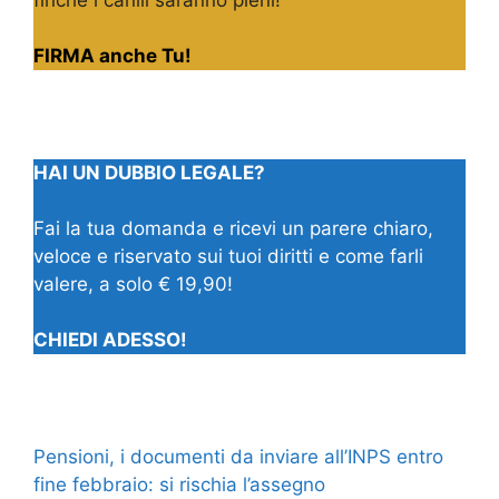
FIRMA anche Tu!
HAI UN DUBBIO LEGALE?
Fai la tua domanda e ricevi un parere chiaro,
veloce e riservato sui tuoi diritti e come farli
valere, a solo € 19,90!
CHIEDI ADESSO!
Pensioni, i documenti da inviare all’INPS entro
fine febbraio: si rischia l’assegno