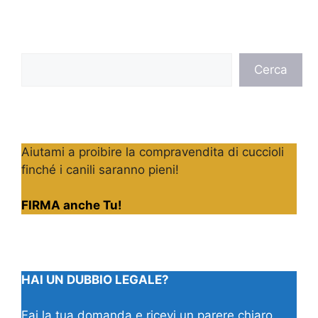
Cerca
Cerca
Aiutami a proibire la compravendita di cuccioli
finché i canili saranno pieni!
FIRMA anche Tu!
HAI UN DUBBIO LEGALE?
Fai la tua domanda e ricevi un parere chiaro,