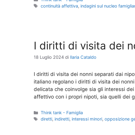
Tag
continuità affettiva
,
indagini sul nucleo famiglia
I diritti di visita dei
18 Luglio 2024
di
Ilaria Cataldo
I diritti di visita dei nonni separati dai nip
italiano regolano i diritti di visita dei non
delicata che coinvolge sia gli interessi 
affettivo con i propri nipoti, sia quelli dei 
Categorie
Think tank - Famiglia
Tag
diretti
,
indiretti
,
interessi minori
,
opposizione ge