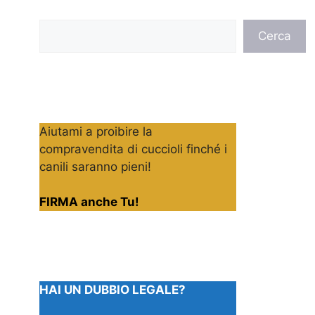
Cerca
Cerca
Aiutami a proibire la
compravendita di cuccioli finché i
canili saranno pieni!
FIRMA anche Tu!
HAI UN DUBBIO LEGALE?