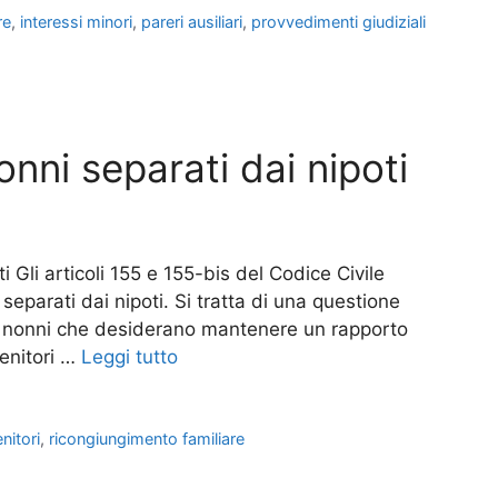
re
,
interessi minori
,
pareri ausiliari
,
provvedimenti giudiziali
 nonni separati dai nipoti
oti Gli articoli 155 e 155-bis del Codice Civile
ni separati dai nipoti. Si tratta di una questione
dei nonni che desiderano mantenere un rapporto
genitori …
Leggi tutto
nitori
,
ricongiungimento familiare