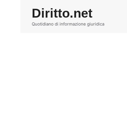
Vai
Diritto.net
al
contenuto
Quotidiano di informazione giuridica