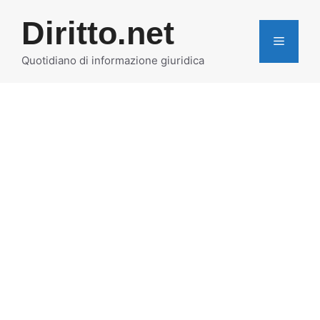
Vai
Diritto.net
al
MENU
contenuto
Quotidiano di informazione giuridica