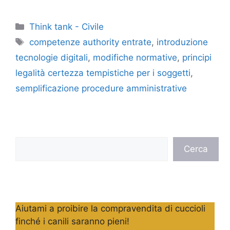
Categorie
Think tank - Civile
Tag
competenze authority entrate
,
introduzione
tecnologie digitali
,
modifiche normative
,
principi
legalità certezza tempistiche per i soggetti
,
semplificazione procedure amministrative
Cerca
Cerca
Aiutami a proibire la compravendita di cuccioli
finché i canili saranno pieni!