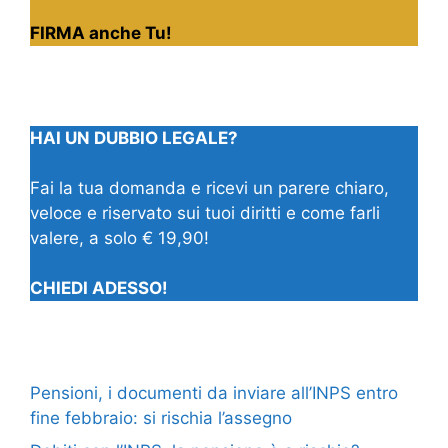
FIRMA anche Tu!
HAI UN DUBBIO LEGALE?
Fai la tua domanda e ricevi un parere chiaro,
veloce e riservato sui tuoi diritti e come farli
valere, a solo € 19,90!
CHIEDI ADESSO!
Pensioni, i documenti da inviare all’INPS entro
fine febbraio: si rischia l’assegno