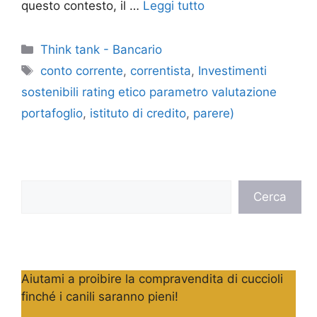
questo contesto, il …
Leggi tutto
Categorie
Think tank - Bancario
Tag
conto corrente
,
correntista
,
Investimenti
sostenibili rating etico parametro valutazione
portafoglio
,
istituto di credito
,
parere)
Cerca
Cerca
Aiutami a proibire la compravendita di cuccioli
finché i canili saranno pieni!