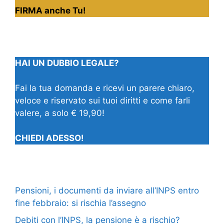
FIRMA anche Tu!
HAI UN DUBBIO LEGALE?
Fai la tua domanda e ricevi un parere chiaro,
veloce e riservato sui tuoi diritti e come farli
valere, a solo € 19,90!
CHIEDI ADESSO!
Pensioni, i documenti da inviare all’INPS entro
fine febbraio: si rischia l’assegno
Debiti con l’INPS, la pensione è a rischio?