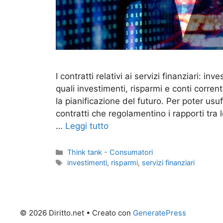
I contratti relativi ai servizi finanziari: inv
quali investimenti, risparmi e conti corre
la pianificazione del futuro. Per poter usufr
contratti che regolamentino i rapporti tra l
…
Leggi tutto
Categorie
Think tank - Consumatori
Tag
investimenti
,
risparmi
,
servizi finanziari
© 2026 Diritto.net
• Creato con
GeneratePress