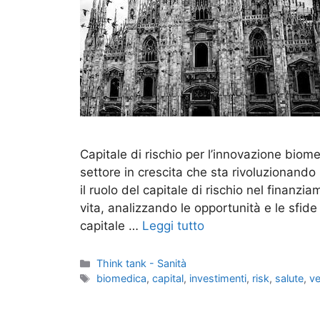
Capitale di rischio per l’innovazione biome
settore in crescita che sta rivoluzionando
il ruolo del capitale di rischio nel finanz
vita, analizzando le opportunità e le sfid
capitale …
Leggi tutto
Categorie
Think tank - Sanità
Tag
biomedica
,
capital
,
investimenti
,
risk
,
salute
,
ve