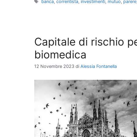
Tag
banca
,
correntista
,
investimenti
,
mutuo
,
parere
Capitale di rischio p
biomedica
12 Novembre 2023
di
Alessia Fontanella