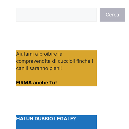
Cerca
Cerca
Aiutami a proibire la
compravendita di cuccioli finché i
canili saranno pieni!
FIRMA anche Tu!
HAI UN DUBBIO LEGALE?