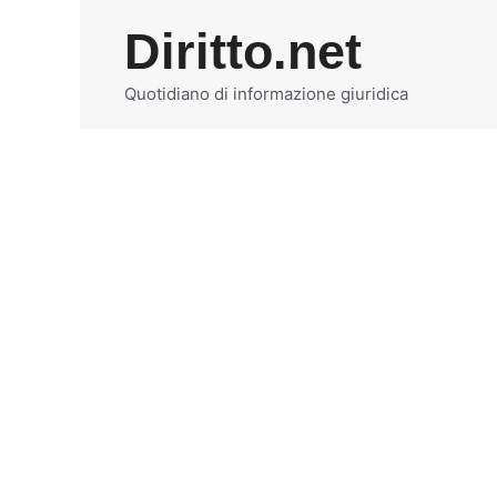
Vai
Diritto.net
al
contenuto
Quotidiano di informazione giuridica