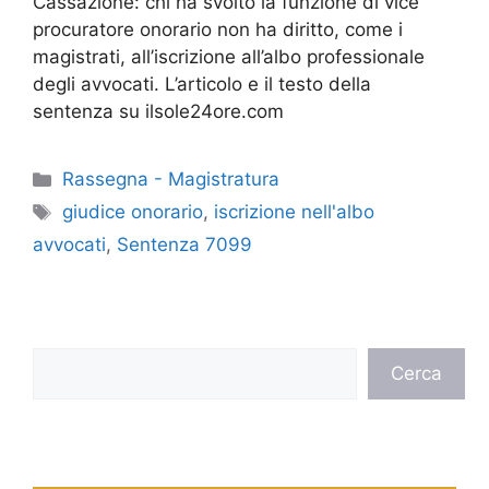
Cassazione: chi ha svolto la funzione di vice
procuratore onorario non ha diritto, come i
magistrati, all’iscrizione all’albo professionale
degli avvocati. L’articolo e il testo della
sentenza su ilsole24ore.com
Categorie
Rassegna - Magistratura
Tag
giudice onorario
,
iscrizione nell'albo
avvocati
,
Sentenza 7099
Cerca
Cerca