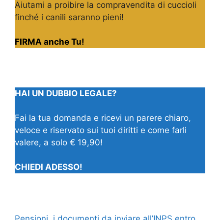
Aiutami a proibire la compravendita di cuccioli
finché i canili saranno pieni!
FIRMA anche Tu!
HAI UN DUBBIO LEGALE?
Fai la tua domanda e ricevi un parere chiaro,
veloce e riservato sui tuoi diritti e come farli
valere, a solo € 19,90!
CHIEDI ADESSO!
Pensioni, i documenti da inviare all’INPS entro