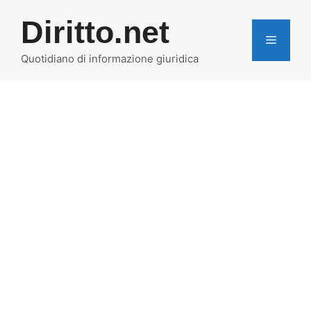
Vai
Diritto.net
al
MENU
contenuto
Quotidiano di informazione giuridica