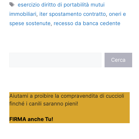
Tag
esercizio diritto di portabilità mutui
immobiliari
,
iter spostamento contratto
,
oneri e
spese sostenute
,
recesso da banca cedente
Cerca
Cerca
Aiutami a proibire la compravendita di cuccioli
finché i canili saranno pieni!
FIRMA anche Tu!