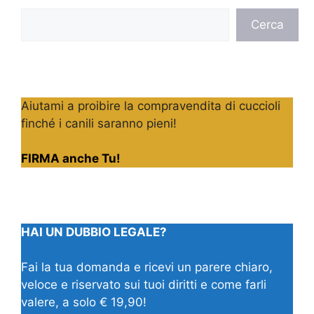
Cerca
Cerca
Aiutami a proibire la compravendita di cuccioli
finché i canili saranno pieni!
FIRMA anche Tu!
HAI UN DUBBIO LEGALE?
Fai la tua domanda e ricevi un parere chiaro,
veloce e riservato sui tuoi diritti e come farli
valere, a solo € 19,90!