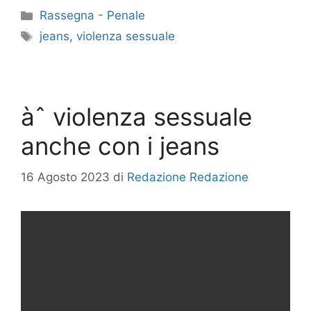
Categorie
Rassegna - Penale
Tag
jeans
,
violenza sessuale
àˆ violenza sessuale
anche con i jeans
16 Agosto 2023
di
Redazione Redazione