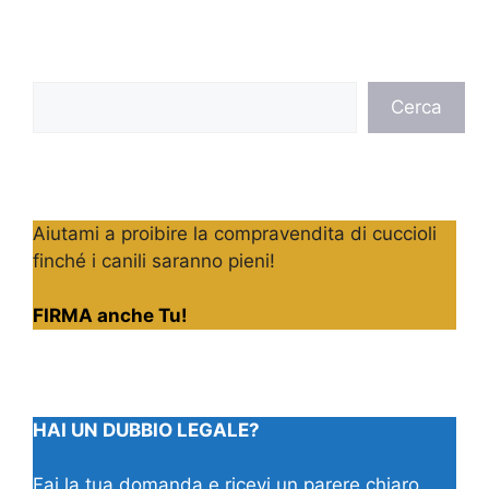
Cerca
Cerca
Aiutami a proibire la compravendita di cuccioli
finché i canili saranno pieni!
FIRMA anche Tu!
HAI UN DUBBIO LEGALE?
Fai la tua domanda e ricevi un parere chiaro,