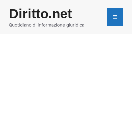
Vai
Diritto.net
al
MENU
contenuto
Quotidiano di informazione giuridica