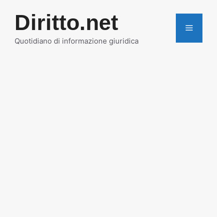
Vai
Diritto.net
al
MENU
contenuto
Quotidiano di informazione giuridica