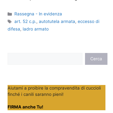
Categorie
Rassegna - In evidenza
Tag
art. 52 c.p.
,
autotutela armata
,
eccesso di
difesa
,
ladro armato
Cerca
Cerca
Aiutami a proibire la compravendita di cuccioli
finché i canili saranno pieni!
FIRMA anche Tu!