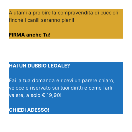
Aiutami a proibire la compravendita di cuccioli
finché i canili saranno pieni!
FIRMA anche Tu!
HAI UN DUBBIO LEGALE?
Fai la tua domanda e ricevi un parere chiaro,
veloce e riservato sui tuoi diritti e come farli
valere, a solo € 19,90!
CHIEDI ADESSO!