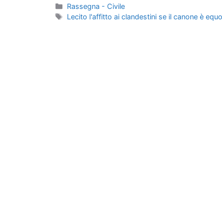
Categorie
Rassegna - Civile
Tag
Lecito l'affitto ai clandestini se il canone è equ