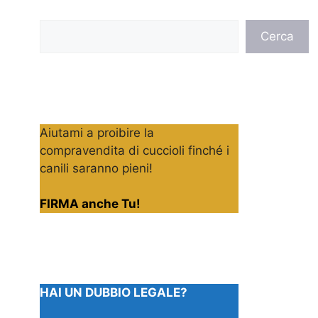
Cerca
Cerca
Aiutami a proibire la
compravendita di cuccioli finché i
canili saranno pieni!
FIRMA anche Tu!
HAI UN DUBBIO LEGALE?