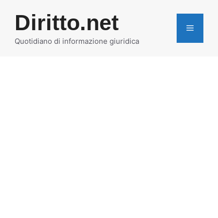
Vai
Diritto.net
al
MENU
contenuto
Quotidiano di informazione giuridica