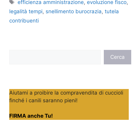
Tag
efficienza amministrazione
,
evoluzione fisco
,
legalità tempi
,
snellimento burocrazia
,
tutela
contribuenti
Cerca
Cerca
Aiutami a proibire la compravendita di cuccioli
finché i canili saranno pieni!
FIRMA anche Tu!