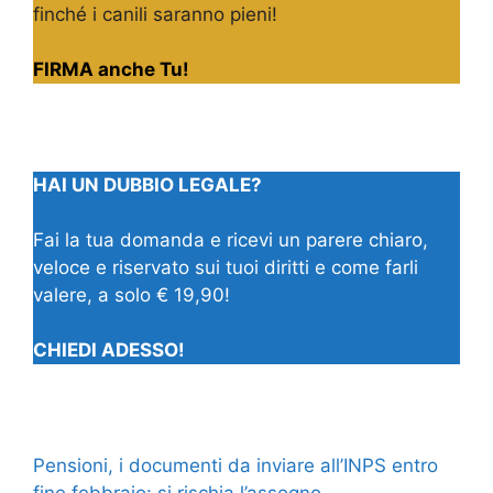
finché i canili saranno pieni!
FIRMA anche Tu!
HAI UN DUBBIO LEGALE?
Fai la tua domanda e ricevi un parere chiaro,
veloce e riservato sui tuoi diritti e come farli
valere, a solo € 19,90!
CHIEDI ADESSO!
Pensioni, i documenti da inviare all’INPS entro