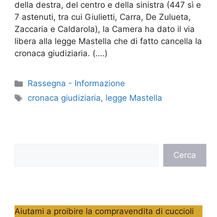
della destra, del centro e della sinistra (447 sì e
7 astenuti, tra cui Giulietti, Carra, De Zulueta,
Zaccaria e Caldarola), la Camera ha dato il via
libera alla legge Mastella che di fatto cancella la
cronaca giudiziaria. (….)
Categorie
Rassegna - Informazione
Tag
cronaca giudiziaria
,
legge Mastella
Cerca
Cerca
Aiutami a proibire la compravendita di cuccioli