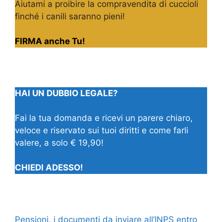
Aiutami a proibire la compravendita di cuccioli
finché i canili saranno pieni!
FIRMA anche Tu!
HAI UN DUBBIO LEGALE?
Fai la tua domanda e ricevi un parere chiaro,
veloce e riservato sui tuoi diritti e come farli
valere, a solo € 19,90!
CHIEDI ADESSO!
Pensioni, i documenti da inviare all’INPS entro