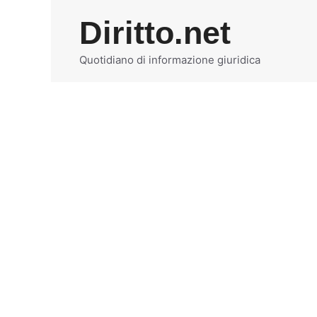
Vai
Diritto.net
al
contenuto
Quotidiano di informazione giuridica