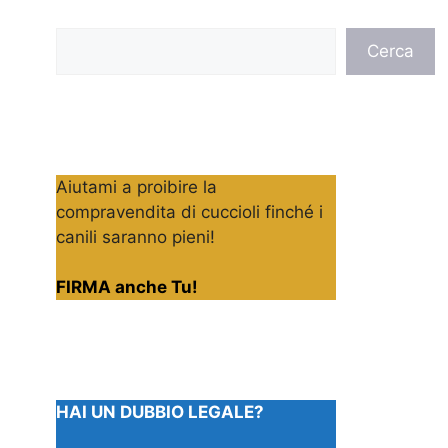
Cerca
Cerca
Aiutami a proibire la
compravendita di cuccioli finché i
canili saranno pieni!
FIRMA anche Tu!
HAI UN DUBBIO LEGALE?