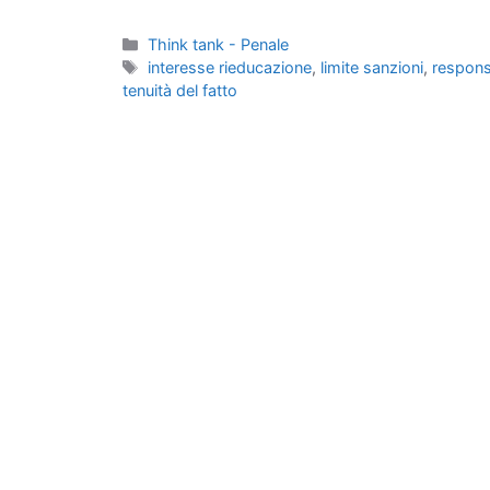
Categorie
Think tank - Penale
Tag
interesse rieducazione
,
limite sanzioni
,
responsa
tenuità del fatto