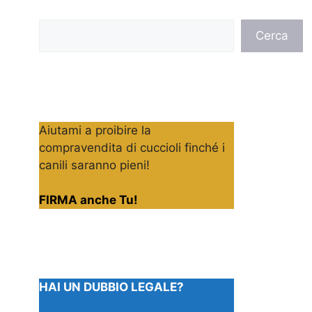
Cerca
Cerca
Aiutami a proibire la
compravendita di cuccioli finché i
canili saranno pieni!
FIRMA anche Tu!
HAI UN DUBBIO LEGALE?