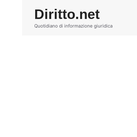
Vai
Diritto.net
al
contenuto
Quotidiano di informazione giuridica