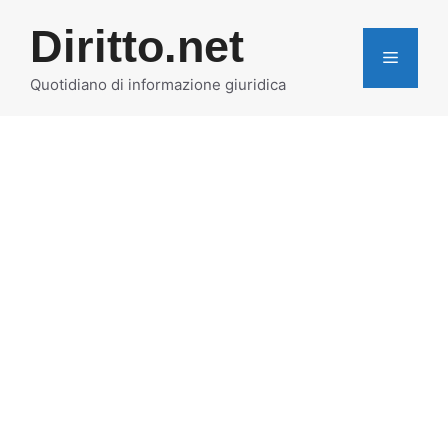
Vai
Diritto.net
al
MENU
contenuto
Quotidiano di informazione giuridica