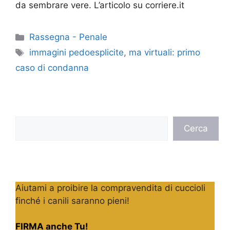
da sembrare vere. L’articolo su corriere.it
Categorie
Rassegna - Penale
Tag
immagini pedoesplicite
,
ma virtuali: primo
caso di condanna
Cerca
Cerca
Aiutami a proibire la compravendita di cuccioli
finché i canili saranno pieni!
FIRMA anche Tu!