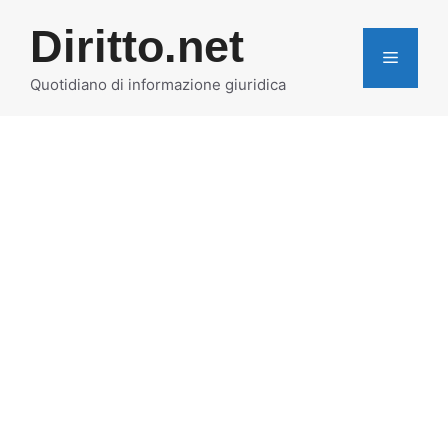
Vai
Diritto.net
al
MENU
contenuto
Quotidiano di informazione giuridica