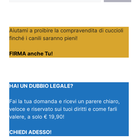
Aiutami a proibire la compravendita di cuccioli
finché i canili saranno pieni!
FIRMA anche Tu!
HAI UN DUBBIO LEGALE?
Fai la tua domanda e ricevi un parere chiaro,
veloce e riservato sui tuoi diritti e come farli
valere, a solo € 19,90!
CHIEDI ADESSO!