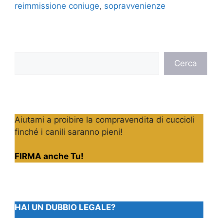
reimmissione coniuge
,
sopravvenienze
Cerca
Cerca
Aiutami a proibire la compravendita di cuccioli
finché i canili saranno pieni!
FIRMA anche Tu!
HAI UN DUBBIO LEGALE?