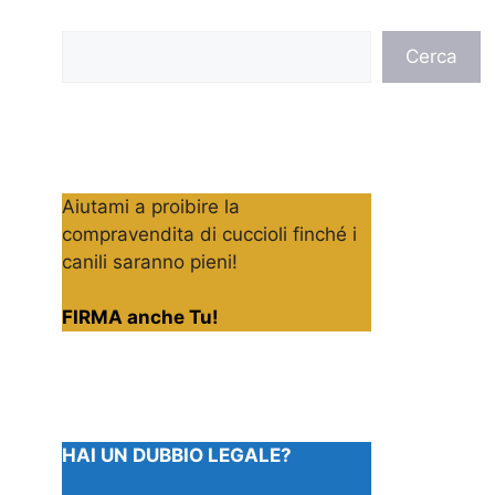
Cerca
Cerca
Aiutami a proibire la
compravendita di cuccioli finché i
canili saranno pieni!
FIRMA anche Tu!
HAI UN DUBBIO LEGALE?