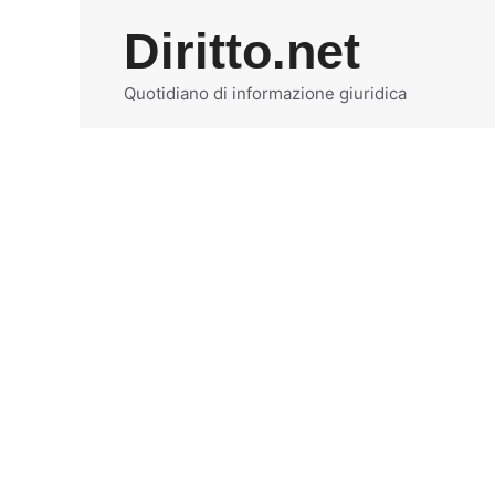
Vai
Diritto.net
al
contenuto
Quotidiano di informazione giuridica