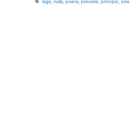
Tag
lege
,
nulla
,
poena
,
prevede
,
principio
,
sine