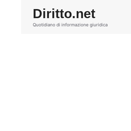
Vai
Diritto.net
al
contenuto
Quotidiano di informazione giuridica