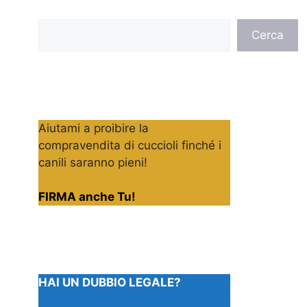
Cerca
Cerca
Aiutami a proibire la
compravendita di cuccioli finché i
canili saranno pieni!
FIRMA anche Tu!
HAI UN DUBBIO LEGALE?