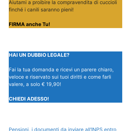
Aiutami a proibire la compravendita di cuccioli
finché i canili saranno pieni!
FIRMA anche Tu!
HAI UN DUBBIO LEGALE?
Fai la tua domanda e ricevi un parere chiaro,
veloce e riservato sui tuoi diritti e come farli
valere, a solo € 19,90!
CHIEDI ADESSO!
Pensioni, i documenti da inviare all’INPS entro