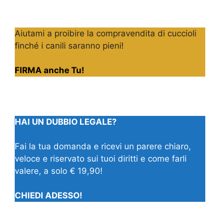
Aiutami a proibire la compravendita di cuccioli
finché i canili saranno pieni!
FIRMA anche Tu!
HAI UN DUBBIO LEGALE?
Fai la tua domanda e ricevi un parere chiaro,
veloce e riservato sui tuoi diritti e come farli
valere, a solo € 19,90!
CHIEDI ADESSO!