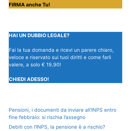
FIRMA anche Tu!
HAI UN DUBBIO LEGALE?
Fai la tua domanda e ricevi un parere chiaro,
veloce e riservato sui tuoi diritti e come farli
valere, a solo € 19,90!
CHIEDI ADESSO!
Pensioni, i documenti da inviare all’INPS entro
fine febbraio: si rischia l’assegno
Debiti con l’INPS, la pensione è a rischio?