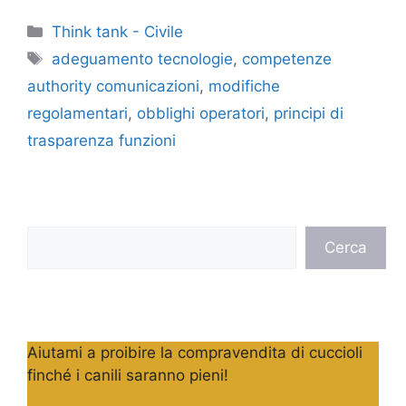
Categorie
Think tank - Civile
Tag
adeguamento tecnologie
,
competenze
authority comunicazioni
,
modifiche
regolamentari
,
obblighi operatori
,
principi di
trasparenza funzioni
Cerca
Cerca
Aiutami a proibire la compravendita di cuccioli
finché i canili saranno pieni!