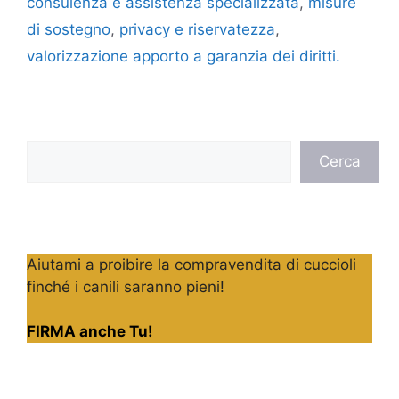
consulenza e assistenza specializzata
,
misure
di sostegno
,
privacy e riservatezza
,
valorizzazione apporto a garanzia dei diritti.
Cerca
Cerca
Aiutami a proibire la compravendita di cuccioli
finché i canili saranno pieni!
FIRMA anche Tu!