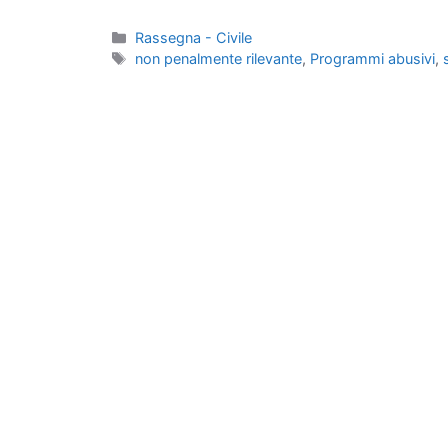
Categorie
Rassegna - Civile
Tag
non penalmente rilevante
,
Programmi abusivi
,