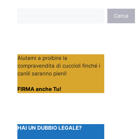
Cerca
Cerca
Aiutami a proibire la
compravendita di cuccioli finché i
canili saranno pieni!
FIRMA anche Tu!
HAI UN DUBBIO LEGALE?