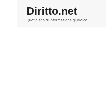
Vai
Diritto.net
al
contenuto
Quotidiano di informazione giuridica