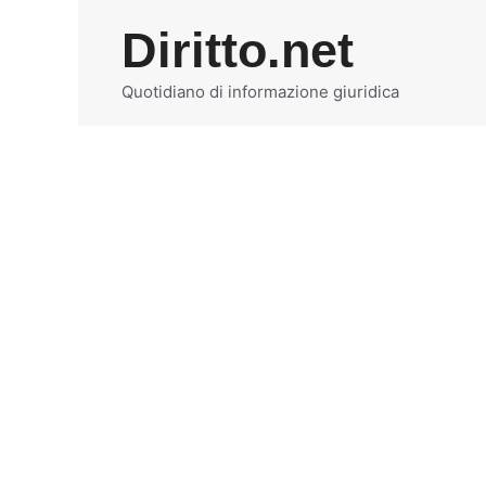
Vai
Diritto.net
al
contenuto
Quotidiano di informazione giuridica