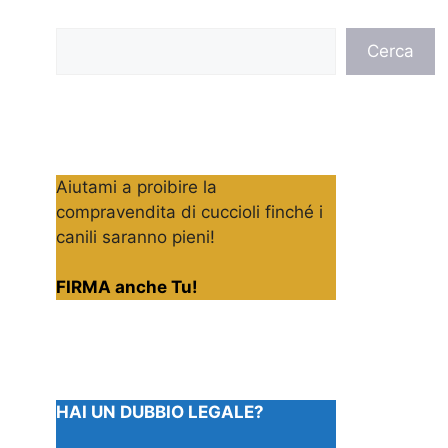
Cerca
Cerca
Aiutami a proibire la
compravendita di cuccioli finché i
canili saranno pieni!
FIRMA anche Tu!
HAI UN DUBBIO LEGALE?