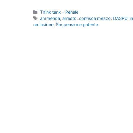
Categorie
Think tank - Penale
Tag
ammenda
,
arresto
,
confisca mezzo
,
DASPO
,
i
reclusione
,
Sospensione patente