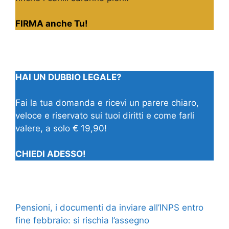
FIRMA anche Tu!
HAI UN DUBBIO LEGALE?
Fai la tua domanda e ricevi un parere chiaro,
veloce e riservato sui tuoi diritti e come farli
valere, a solo € 19,90!
CHIEDI ADESSO!
Pensioni, i documenti da inviare all’INPS entro
fine febbraio: si rischia l’assegno