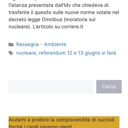
l’istanza presentata dall’Idv che chiedeva di
trasferire il quesito sulle nuove norme votate nel
decreto legge Omnibus (moratoria sul
nucleare). L’articolo su corriere.it
Categorie
Rassegna - Ambiente
Tag
nucleare
,
referendum 12 e 13 giugno si farà
Cerca
Cerca
Aiutami a proibire la compravendita di cuccioli
finché i canili saranno pieni!