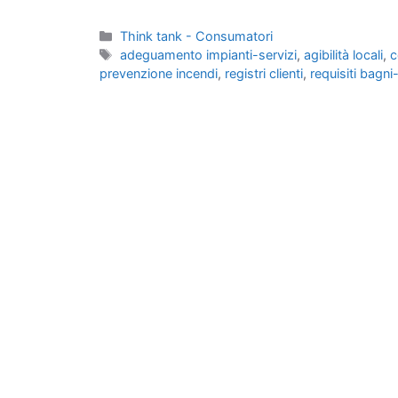
Categorie
Think tank - Consumatori
Tag
adeguamento impianti-servizi
,
agibilità locali
,
c
prevenzione incendi
,
registri clienti
,
requisiti bagni