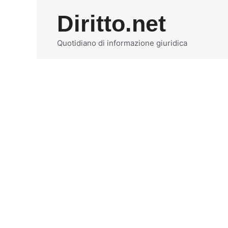
Vai
Diritto.net
al
contenuto
Quotidiano di informazione giuridica