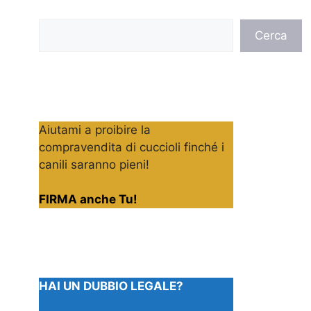
Cerca
Cerca
Aiutami a proibire la
compravendita di cuccioli finché i
canili saranno pieni!
FIRMA anche Tu!
HAI UN DUBBIO LEGALE?