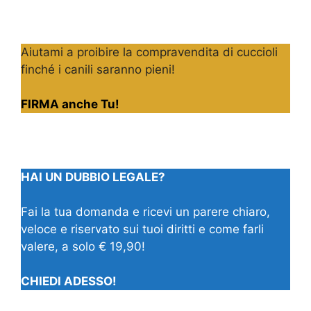
Aiutami a proibire la compravendita di cuccioli
finché i canili saranno pieni!
FIRMA anche Tu!
HAI UN DUBBIO LEGALE?
Fai la tua domanda e ricevi un parere chiaro,
veloce e riservato sui tuoi diritti e come farli
valere, a solo € 19,90!
CHIEDI ADESSO!