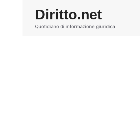
Vai
Diritto.net
al
contenuto
Quotidiano di informazione giuridica