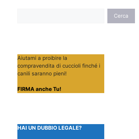
Cerca
Cerca
Aiutami a proibire la
compravendita di cuccioli finché i
canili saranno pieni!
FIRMA anche Tu!
HAI UN DUBBIO LEGALE?