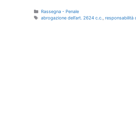
Categorie
Rassegna - Penale
Tag
abrogazione dell’art. 2624 c.c.
,
responsabilità d