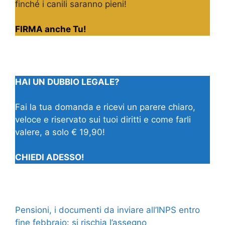
finché i canili saranno pieni!
FIRMA anche Tu!
HAI UN DUBBIO LEGALE?
Fai la tua domanda e ricevi un parere chiaro,
veloce e riservato sui tuoi diritti e come farli
valere, a solo € 19,90!
CHIEDI ADESSO!
Pensioni, i documenti da inviare all’INPS entro
fine febbraio: si rischia l’assegno