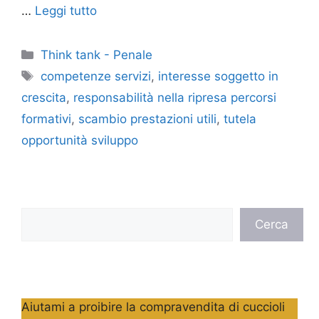
…
Leggi tutto
Categorie
Think tank - Penale
Tag
competenze servizi
,
interesse soggetto in
crescita
,
responsabilità nella ripresa percorsi
formativi
,
scambio prestazioni utili
,
tutela
opportunità sviluppo
Cerca
Cerca
Aiutami a proibire la compravendita di cuccioli