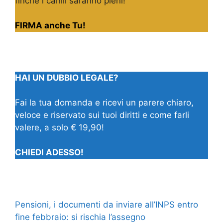
finché i canili saranno pieni!
FIRMA anche Tu!
HAI UN DUBBIO LEGALE?
Fai la tua domanda e ricevi un parere chiaro,
veloce e riservato sui tuoi diritti e come farli
valere, a solo € 19,90!
CHIEDI ADESSO!
Pensioni, i documenti da inviare all’INPS entro
fine febbraio: si rischia l’assegno