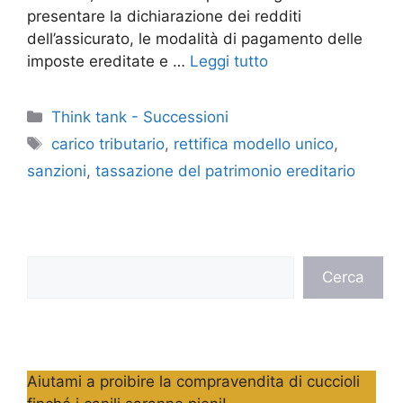
presentare la dichiarazione dei redditi
dell’assicurato, le modalità di pagamento delle
imposte ereditate e …
Leggi tutto
Categorie
Think tank - Successioni
Tag
carico tributario
,
rettifica modello unico
,
sanzioni
,
tassazione del patrimonio ereditario
Cerca
Cerca
Aiutami a proibire la compravendita di cuccioli