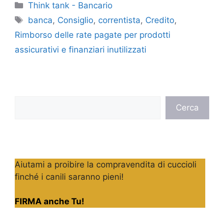
Categorie
Think tank - Bancario
Tag
banca
,
Consiglio
,
correntista
,
Credito
,
Rimborso delle rate pagate per prodotti
assicurativi e finanziari inutilizzati
Cerca
Cerca
Aiutami a proibire la compravendita di cuccioli
finché i canili saranno pieni!
FIRMA anche Tu!