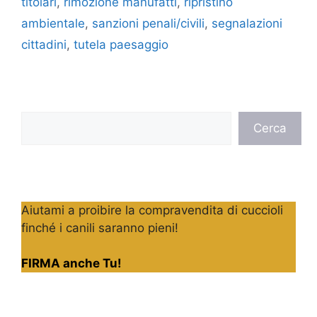
titolari
,
rimozione manufatti
,
ripristino
ambientale
,
sanzioni penali/civili
,
segnalazioni
cittadini
,
tutela paesaggio
Cerca
Cerca
Aiutami a proibire la compravendita di cuccioli
finché i canili saranno pieni!
FIRMA anche Tu!