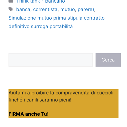
Think tank - Bancario
Tag
banca
,
correntista
,
mutuo
,
parere)
,
Simulazione mutuo prima stipula contratto
definitivo surroga portabilità
Cerca
Cerca
Aiutami a proibire la compravendita di cuccioli
finché i canili saranno pieni!
FIRMA anche Tu!