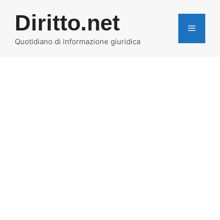
Vai
Diritto.net
al
MENU
contenuto
Quotidiano di informazione giuridica