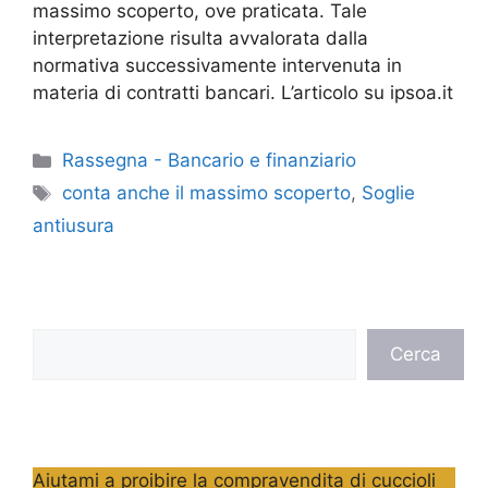
massimo scoperto, ove praticata. Tale
interpretazione risulta avvalorata dalla
normativa successivamente intervenuta in
materia di contratti bancari. L’articolo su ipsoa.it
Categorie
Rassegna - Bancario e finanziario
Tag
conta anche il massimo scoperto
,
Soglie
antiusura
Cerca
Cerca
Aiutami a proibire la compravendita di cuccioli