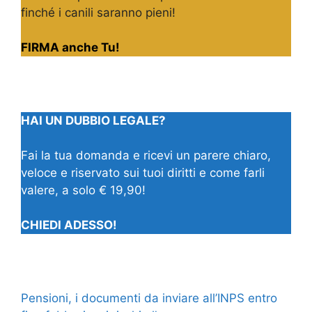
finché i canili saranno pieni!
FIRMA anche Tu!
HAI UN DUBBIO LEGALE?
Fai la tua domanda e ricevi un parere chiaro,
veloce e riservato sui tuoi diritti e come farli
valere, a solo € 19,90!
CHIEDI ADESSO!
Pensioni, i documenti da inviare all’INPS entro