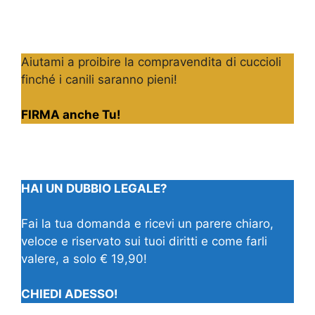
Aiutami a proibire la compravendita di cuccioli
finché i canili saranno pieni!
FIRMA anche Tu!
HAI UN DUBBIO LEGALE?
Fai la tua domanda e ricevi un parere chiaro,
veloce e riservato sui tuoi diritti e come farli
valere, a solo € 19,90!
CHIEDI ADESSO!