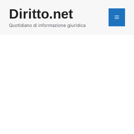
Vai
Diritto.net
al
MENU
contenuto
Quotidiano di informazione giuridica