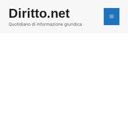
Vai
Diritto.net
al
MENU
contenuto
Quotidiano di informazione giuridica