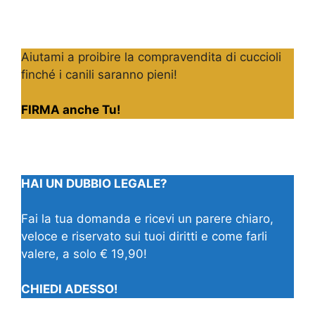
Aiutami a proibire la compravendita di cuccioli
finché i canili saranno pieni!
FIRMA anche Tu!
HAI UN DUBBIO LEGALE?
Fai la tua domanda e ricevi un parere chiaro,
veloce e riservato sui tuoi diritti e come farli
valere, a solo € 19,90!
CHIEDI ADESSO!