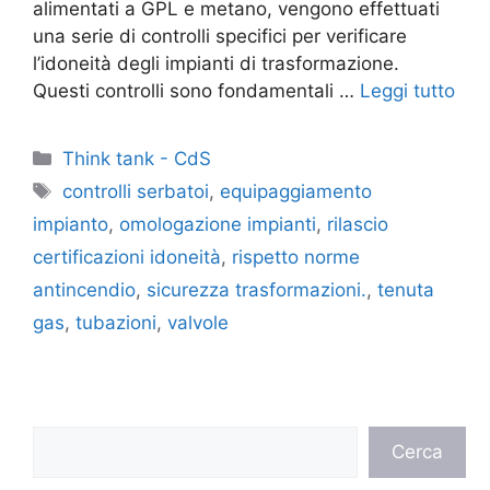
alimentati a GPL e metano, vengono effettuati
una serie di controlli specifici per verificare
l’idoneità degli impianti di trasformazione.
Questi controlli sono fondamentali …
Leggi tutto
Categorie
Think tank - CdS
Tag
controlli serbatoi
,
equipaggiamento
impianto
,
omologazione impianti
,
rilascio
certificazioni idoneità
,
rispetto norme
antincendio
,
sicurezza trasformazioni.
,
tenuta
gas
,
tubazioni
,
valvole
Cerca
Cerca