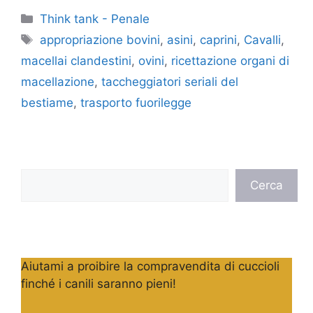
Categorie
Think tank - Penale
Tag
appropriazione bovini
,
asini
,
caprini
,
Cavalli
,
macellai clandestini
,
ovini
,
ricettazione organi di
macellazione
,
taccheggiatori seriali del
bestiame
,
trasporto fuorilegge
Cerca
Cerca
Aiutami a proibire la compravendita di cuccioli
finché i canili saranno pieni!