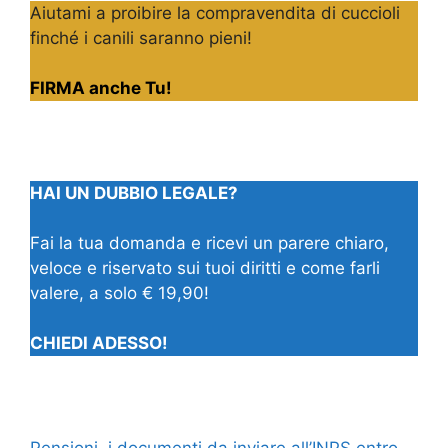
Aiutami a proibire la compravendita di cuccioli
finché i canili saranno pieni!
FIRMA anche Tu!
HAI UN DUBBIO LEGALE?
Fai la tua domanda e ricevi un parere chiaro,
veloce e riservato sui tuoi diritti e come farli
valere, a solo € 19,90!
CHIEDI ADESSO!