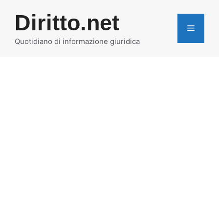
Vai
Diritto.net
al
MENU
contenuto
Quotidiano di informazione giuridica