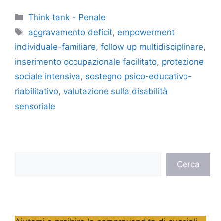
Categorie
Think tank - Penale
Tag
aggravamento deficit
,
empowerment
individuale-familiare
,
follow up multidisciplinare
,
inserimento occupazionale facilitato
,
protezione
sociale intensiva
,
sostegno psico-educativo-
riabilitativo
,
valutazione sulla disabilità
sensoriale
Cerca
Cerca