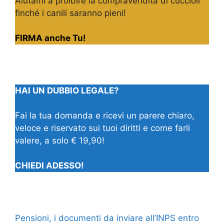
Aiutami a proibire la compravendita di cuccioli
finché i canili saranno pieni!
FIRMA anche Tu!
HAI UN DUBBIO LEGALE?
Fai la tua domanda e ricevi un parere chiaro,
veloce e riservato sui tuoi diritti e come farli
valere, a solo € 19,90!
CHIEDI ADESSO!
Pensioni, i documenti da inviare all’INPS entro