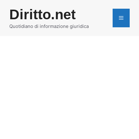
Vai
Diritto.net
al
MENU
contenuto
Quotidiano di informazione giuridica