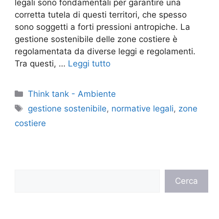
legali sono fondamentali per garantire una
corretta tutela di questi territori, che spesso
sono soggetti a forti pressioni antropiche. La
gestione sostenibile delle zone costiere è
regolamentata da diverse leggi e regolamenti.
Tra questi, …
Leggi tutto
Categorie
Think tank - Ambiente
Tag
gestione sostenibile
,
normative legali
,
zone
costiere
Cerca
Cerca