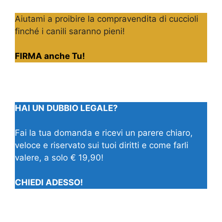
Aiutami a proibire la compravendita di cuccioli
finché i canili saranno pieni!
FIRMA anche Tu!
HAI UN DUBBIO LEGALE?
Fai la tua domanda e ricevi un parere chiaro,
veloce e riservato sui tuoi diritti e come farli
valere, a solo € 19,90!
CHIEDI ADESSO!